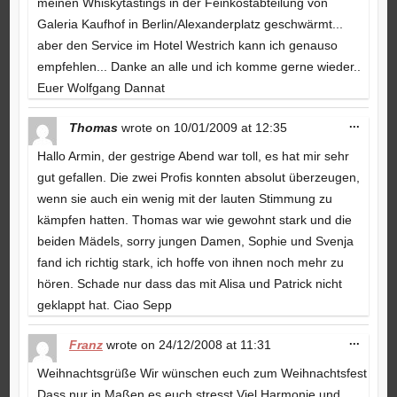
meinen Whiskytastings in der Feinkostabteilung von
Galeria Kaufhof in Berlin/Alexanderplatz geschwärmt...
aber den Service im Hotel Westrich kann ich genauso
empfehlen... Danke an alle und ich komme gerne wieder..
Euer Wolfgang Dannat
Toggle
...
Thomas
wrote on
10/01/2009
at
12:35
this
metabo
Hallo Armin, der gestrige Abend war toll, es hat mir sehr
gut gefallen. Die zwei Profis konnten absolut überzeugen,
wenn sie auch ein wenig mit der lauten Stimmung zu
kämpfen hatten. Thomas war wie gewohnt stark und die
beiden Mädels, sorry jungen Damen, Sophie und Svenja
fand ich richtig stark, ich hoffe von ihnen noch mehr zu
hören. Schade nur dass das mit Alisa und Patrick nicht
geklappt hat. Ciao Sepp
Toggle
...
Franz
wrote on
24/12/2008
at
11:31
this
metabo
Weihnachtsgrüße Wir wünschen euch zum Weihnachtsfest
Dass nur in Maßen es euch stresst Viel Harmonie und