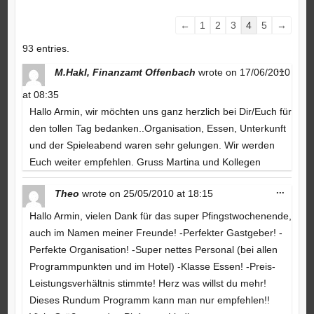
Guestbook
←
1
2
3
4
5
→
list
93 entries.
navigation
Toggle
...
M.Hakl, Finanzamt Offenbach
wrote on
17/06/2010
this
metabo
at
08:35
Hallo Armin, wir möchten uns ganz herzlich bei Dir/Euch für
den tollen Tag bedanken..Organisation, Essen, Unterkunft
und der Spieleabend waren sehr gelungen. Wir werden
Euch weiter empfehlen. Gruss Martina und Kollegen
Toggle
...
Theo
wrote on
25/05/2010
at
18:15
this
metabo
Hallo Armin, vielen Dank für das super Pfingstwochenende,
auch im Namen meiner Freunde! -Perfekter Gastgeber! -
Perfekte Organisation! -Super nettes Personal (bei allen
Programmpunkten und im Hotel) -Klasse Essen! -Preis-
Leistungsverhältnis stimmte! Herz was willst du mehr!
Dieses Rundum Programm kann man nur empfehlen!!