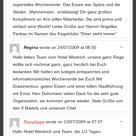
supertolles Wochenende. Das Essen war Spitze und die
Steaks...Mannomann...erstklassig! Ein ganz großes
Kompliment an Ihre tollen Mitarbeiter. Sie sind prima und
einfach eine Wucht! Liebe Grüße aus Hamm! Angelika
Pankau im Namen des Kegelclubs "Einer steht immer"
Toggle
...
Regina
wrote on
24/07/2009
at
08:50
this
metabo
Hallo liebes Team vom Hotel Westrich, unsere ganz Riege
wollte sich nochmal ganz, ganz herzlich bei Euch
bedanken.Wir hatten ein lustiges,entspanntes und
informationsreiches Wochenende bei Euch.Mit
Draisinentour, gutem Essen und einer tollen Stadtführung
mit Ernst. Herr Duhrmann vielen Dank für die sehr gute
Organisation, wir kommen gerne wieder. Viele Grüße von
den 9 Mädels und unserem Chef
Toggle
...
Pneuhage
wrote on
13/07/2009
at
07:07
this
metabo
Hallo Hotel Westrich und Team, die 1/2 Tages-