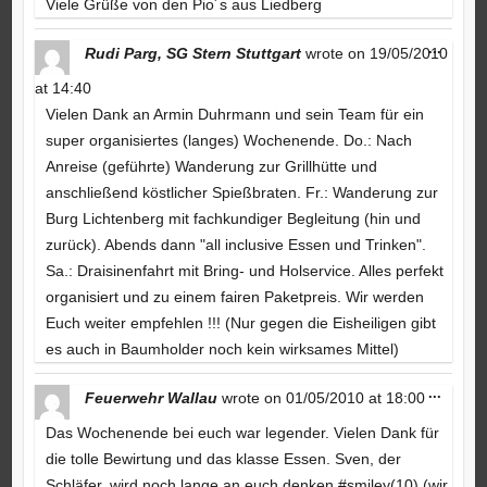
Viele Grüße von den Pio´s aus Liedberg
Toggle
...
Rudi Parg, SG Stern Stuttgart
wrote on
19/05/2010
this
metabo
at
14:40
Vielen Dank an Armin Duhrmann und sein Team für ein
super organisiertes (langes) Wochenende. Do.: Nach
Anreise (geführte) Wanderung zur Grillhütte und
anschließend köstlicher Spießbraten. Fr.: Wanderung zur
Burg Lichtenberg mit fachkundiger Begleitung (hin und
zurück). Abends dann "all inclusive Essen und Trinken".
Sa.: Draisinenfahrt mit Bring- und Holservice. Alles perfekt
organisiert und zu einem fairen Paketpreis. Wir werden
Euch weiter empfehlen !!! (Nur gegen die Eisheiligen gibt
es auch in Baumholder noch kein wirksames Mittel)
Toggle
...
Feuerwehr Wallau
wrote on
01/05/2010
at
18:00
this
metabo
Das Wochenende bei euch war legender. Vielen Dank für
die tolle Bewirtung und das klasse Essen. Sven, der
Schläfer, wird noch lange an euch denken.#smiley(10) (wir