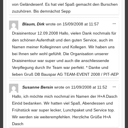
von Geländesenf. Es hat viel Spaß gemacht den Burschen
zuzuhören. Bis demnächst Sepp
Toggle
...
Blaum, Dirk
wrote on
15/09/2008
at
11:57
this
metabo
Draisinentour 12.09.2008 Hallo, vielen Dank nochmals für
den schönen Aufenthalt und den guten Service, auch im
Namen meiner Kolleginnen und Kollegen. Wir haben uns
bei Ihnen sehr wohl gefühlt. Die Organisation unserer
Draisinentour war super und auch die anschliessende
Verpflegung durch Ihr Team war perfekt. * Danke und
lieben Gruß DB Bauspar AG TEAM-EVENT 2008 / PIT-AEP
Toggle
...
Susanne Bersin
wrote on
11/09/2008
at
11:52
this
metabo
Hallo, ich möchte mich nochmal im Namen der H+A Dasch
Einöd bedanken. Wir hatten viel Spaß, Abendessen und
Frühstück war super lecker, Lunchpaket und Service top.
Wir werden sie weiterempfehlen. Herzliche Grüße H+A
Dasch