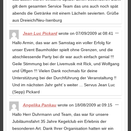
gilt dem gesamten Service Team das uns auch noch spät
abends die Getränke mit einem Lächeln sevierten. Grüße
aus Dreieich/Neu-Isenburg
Toggle
...
Jean Luc Pickard
wrote on
07/09/2009
at
08:41
this
metabo
Hallo Armin, das war am Samstag ein voller Erfolg für
unser Event Baumholder spielt ohne Grenzen, und die
abschliessende Party bei dir war auch einfach genial !!!
Geile Stimmung bei der Livemusik mit Rick, und Wolfgang
und Üffgen !!! Vielen Dank nochmals für deine
Unterstützung bei der Durchführung der Veranstaltung !!
Und im nächsten Jahr geht´s weiter ... Servus Jean Luc
(Sepp) Pickard
Toggle
...
Angelika Pankau
wrote on
18/08/2009
at
09:15
this
metabo
Hallo Herr Duhrmann und Team, das war für unsere
Jubiläumsfahrt 35 Jahre Kegelclub ein Erlebnis der
besonderen Art. Dank Ihrer Organisation hatten wir ein