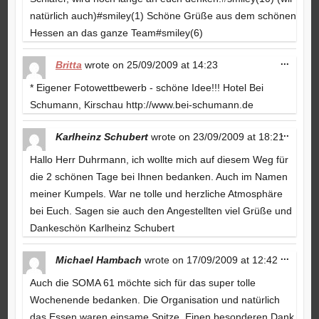
natürlich auch)#smiley(1) Schöne Grüße aus dem schönen
Hessen an das ganze Team#smiley(6)
Toggle
...
Britta
wrote on
25/09/2009
at
14:23
this
metabo
* Eigener Fotowettbewerb - schöne Idee!!! Hotel Bei
Schumann, Kirschau http://www.bei-schumann.de
Toggle
...
Karlheinz Schubert
wrote on
23/09/2009
at
18:21
this
metabo
Hallo Herr Duhrmann, ich wollte mich auf diesem Weg für
die 2 schönen Tage bei Ihnen bedanken. Auch im Namen
meiner Kumpels. War ne tolle und herzliche Atmosphäre
bei Euch. Sagen sie auch den Angestellten viel Grüße und
Dankeschön Karlheinz Schubert
Toggle
...
Michael Hambach
wrote on
17/09/2009
at
12:42
this
metabo
Auch die SOMA 61 möchte sich für das super tolle
Wochenende bedanken. Die Organisation und natürlich
das Essen waren einsame Spitze. Einen besonderen Dank