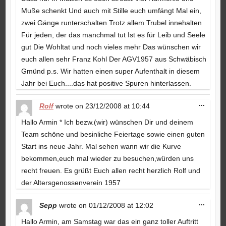
Muße schenkt Und auch mit Stille euch umfängt Mal ein,
zwei Gänge runterschalten Trotz allem Trubel innehalten
Für jeden, der das manchmal tut Ist es für Leib und Seele
gut Die Wohltat und noch vieles mehr Das wünschen wir
euch allen sehr Franz Kohl Der AGV1957 aus Schwäbisch
Gmünd p.s. Wir hatten einen super Aufenthalt in diesem
Jahr bei Euch....das hat positive Spuren hinterlassen.
Toggle
...
Rolf
wrote on
23/12/2008
at
10:44
this
metabo
Hallo Armin * Ich bezw.(wir) wünschen Dir und deinem
Team schöne und besinliche Feiertage sowie einen guten
Start ins neue Jahr. Mal sehen wann wir die Kurve
bekommen,euch mal wieder zu besuchen,würden uns
recht freuen. Es grüßt Euch allen recht herzlich Rolf und
der Altersgenossenverein 1957
Toggle
...
Sepp
wrote on
01/12/2008
at
12:02
this
metabo
Hallo Armin, am Samstag war das ein ganz toller Auftritt