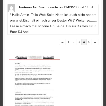
Toggle
...
Andreas Hoffmann
wrote on
11/09/2008
at
11:51
this
metabo
* Hallo Armin, Tolle Web-Seite.Hätte ich auch nicht anders
erwartet.Bist halt einfach unser Bester Wirt* Weiter so.......
Lasse einfach mal schöne Grüße da. Bis zur Kirmes Gruß
Euer DJ Andi
Guestbook
←
1
2
3
4
5
→
list
navigation