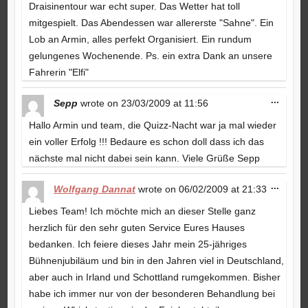
Draisinentour war echt super. Das Wetter hat toll
mitgespielt. Das Abendessen war allererste "Sahne". Ein
Lob an Armin, alles perfekt Organisiert. Ein rundum
gelungenes Wochenende. Ps. ein extra Dank an unsere
Fahrerin "Elfi"
Toggle
...
Sepp
wrote on
23/03/2009
at
11:56
this
metabo
Hallo Armin und team, die Quizz-Nacht war ja mal wieder
ein voller Erfolg !!! Bedaure es schon doll dass ich das
nächste mal nicht dabei sein kann. Viele Grüße Sepp
Toggle
...
Wolfgang Dannat
wrote on
06/02/2009
at
21:33
this
metabo
Liebes Team! Ich möchte mich an dieser Stelle ganz
herzlich für den sehr guten Service Eures Hauses
bedanken. Ich feiere dieses Jahr mein 25-jähriges
Bühnenjubiläum und bin in den Jahren viel in Deutschland,
aber auch in Irland und Schottland rumgekommen. Bisher
habe ich immer nur von der besonderen Behandlung bei