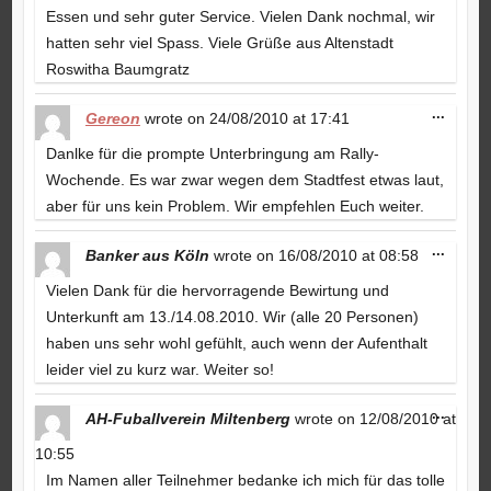
Essen und sehr guter Service. Vielen Dank nochmal, wir
hatten sehr viel Spass. Viele Grüße aus Altenstadt
Roswitha Baumgratz
Toggle
...
Gereon
wrote on
24/08/2010
at
17:41
this
metabo
Danlke für die prompte Unterbringung am Rally-
Wochende. Es war zwar wegen dem Stadtfest etwas laut,
aber für uns kein Problem. Wir empfehlen Euch weiter.
Toggle
...
Banker aus Köln
wrote on
16/08/2010
at
08:58
this
metabo
Vielen Dank für die hervorragende Bewirtung und
Unterkunft am 13./14.08.2010. Wir (alle 20 Personen)
haben uns sehr wohl gefühlt, auch wenn der Aufenthalt
leider viel zu kurz war. Weiter so!
Toggle
...
AH-Fuballverein Miltenberg
wrote on
12/08/2010
at
this
metabo
10:55
Im Namen aller Teilnehmer bedanke ich mich für das tolle