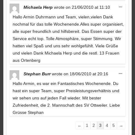
Toggle
...
Michaela Herp
wrote on
21/06/2010
at
11:10
this
metabo
Hallo Armin Duhrmann und Team, vielen,vielen Dank
nochmal für das tolle Wochenende.Alles super organisiert,
alle super freundlich und hilfsbereit. Das Essen super der
Service echt top. Tolle Atmosphäre, super Stimmung. Wir
hatten viel Spaß und uns sehr wohlgefühlt. Viele Grüße
und vielen Dank Michaela Herp und die restl. 13 Frauen
aus Ortenberg
Toggle
...
Stephan Burr
wrote on
18/06/2010
at
20:16
this
metabo
Hallo Armin, es war ein Fantastisches Wochenende. Du
hast ein super Team, super Preisleistungsverhältnis und
wir sehen uns auf jeden Fall wieder. Mit bester
Zufriedenheit, die 2. Mannschaft des SV Ottweiler. Liebe
Grüsse Stephan
Guestbook
←
1
2
3
4
5
→
list