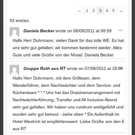
Guestbook
←
1
2
3
4
5
→
list
93 entries.
navigation
Toggle
...
Daniela Becker
wrote on
08/08/2011
at
08:59
this
metabo
Hallo Herr Duhrmann, vielen Dank für das tolle WE. Es hat
uns sehr gut gefallen; wir kommen bestimmt wieder. Alles
Gute und viele Grüße von der Mosel. Daniela Becker
Toggle
...
Gruppe Roth aus RT
wrote on
07/08/2011
at
18:00
this
metabo
Hallo Herr Duhrmann, mit dem Grillteam, dem
Wanderführer, dem Nachtwächter und dem Service- und
Küchenteam * * * Uns hat das Draisinenarrangement mit
Nachtwächterführung, Transfer und All Inclusive Abend
sehr gut gefallen. Wir haben uns rundrum wohlgefühlt und
wurden sehr gut betreut - siehe oben * Ein Aufenthalt im
Hotel Westrich ist empfehlenswert. Liebe Grüße von den 6
aus RT