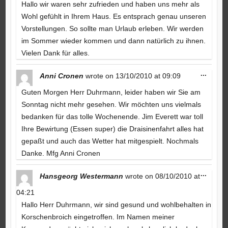
metabo
Hallo wir waren sehr zufrieden und haben uns mehr als
Wohl gefühlt in Ihrem Haus. Es entsprach genau unseren
Vorstellungen. So sollte man Urlaub erleben. Wir werden
im Sommer wieder kommen und dann natürlich zu ihnen.
Vielen Dank für alles.
Toggle
...
Anni Cronen
wrote on
13/10/2010
at
09:09
this
metabo
Guten Morgen Herr Duhrmann, leider haben wir Sie am
Sonntag nicht mehr gesehen. Wir möchten uns vielmals
bedanken für das tolle Wochenende. Jim Everett war toll
Ihre Bewirtung (Essen super) die Draisinenfahrt alles hat
gepaßt und auch das Wetter hat mitgespielt. Nochmals
Danke. Mfg Anni Cronen
Toggle
...
Hansgeorg Westermann
wrote on
08/10/2010
at
this
metabo
04:21
Hallo Herr Duhrmann, wir sind gesund und wohlbehalten in
Korschenbroich eingetroffen. Im Namen meiner