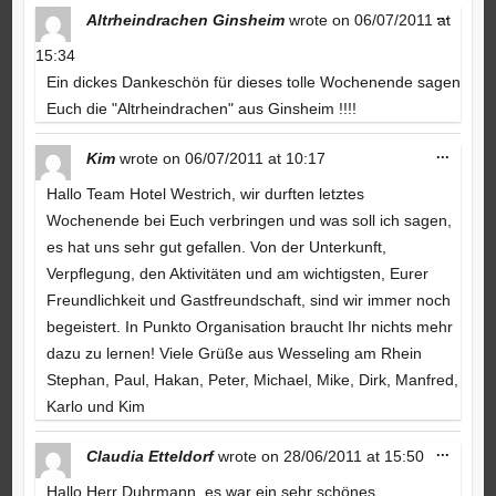
Toggle
...
Altrheindrachen Ginsheim
wrote on
06/07/2011
at
this
metabo
15:34
Ein dickes Dankeschön für dieses tolle Wochenende sagen
Euch die "Altrheindrachen" aus Ginsheim !!!!
Toggle
...
Kim
wrote on
06/07/2011
at
10:17
this
metabo
Hallo Team Hotel Westrich, wir durften letztes
Wochenende bei Euch verbringen und was soll ich sagen,
es hat uns sehr gut gefallen. Von der Unterkunft,
Verpflegung, den Aktivitäten und am wichtigsten, Eurer
Freundlichkeit und Gastfreundschaft, sind wir immer noch
begeistert. In Punkto Organisation braucht Ihr nichts mehr
dazu zu lernen! Viele Grüße aus Wesseling am Rhein
Stephan, Paul, Hakan, Peter, Michael, Mike, Dirk, Manfred,
Karlo und Kim
Toggle
...
Claudia Etteldorf
wrote on
28/06/2011
at
15:50
this
metabo
Hallo Herr Duhrmann, es war ein sehr schönes