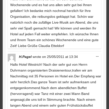
Wochenende und es hat uns allen sehr gut bei Ihnen
gefallen! Ich bedanke mich nochmal herzlich für Ihre
Organisation, die reibungslos geklappt hat. Schön war
natürlich noch die zufällige Live-Musik am Abend, die uns
sehr viel Spaß gemacht hat! Wir können und werden Ihr
Hotel auf jeden Fall weiter empfehlen. Ich wünsche Ihnen
und Ihrem Team ein schönes Wochenende und eine gute
Zeit! Liebe Grüße Claudia Etteldorf
Toggle
...
H.Pagel
wrote on
25/05/2011
at
13:34
this
metabo
Hallo Hotel Westrich! Nach der sehr gut von Herrn
Duhrmann organisierten Draisienentour,trafen wir am
Nachmittag mit 35 Personen im Hotel ein.Der Empfang war
sehr herzlich.Das ganze Team ist sehr aufmerksam und
entgegenkommend.Nach dem abendlichen Buffet
(hervorragend) war Tanz mit einer zwei Mann Band
angesagt,die uns toll in Stimmung brachte. Nach einem
langen Abend und einem sehr guten Frühstücksbuffet