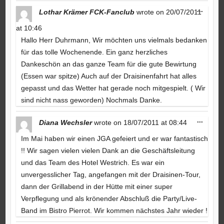
Toggle
...
Lothar Krämer FCK-Fanclub
wrote on
20/07/2011
this
metabo
at
10:46
Hallo Herr Duhrmann, Wir möchten uns vielmals bedanken
für das tolle Wochenende. Ein ganz herzliches
Dankeschön an das ganze Team für die gute Bewirtung
(Essen war spitze) Auch auf der Draisinenfahrt hat alles
gepasst und das Wetter hat gerade noch mitgespielt. ( Wir
sind nicht nass geworden) Nochmals Danke.
Toggle
...
Diana Wechsler
wrote on
18/07/2011
at
08:44
this
metabo
Im Mai haben wir einen JGA gefeiert und er war fantastisch
!! Wir sagen vielen vielen Dank an die Geschäftsleitung
und das Team des Hotel Westrich. Es war ein
unvergesslicher Tag, angefangen mit der Draisinen-Tour,
dann der Grillabend in der Hütte mit einer super
Verpflegung und als krönender Abschluß die Party/Live-
Band im Bistro Pierrot. Wir kommen nächstes Jahr wieder !