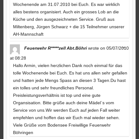
Wochenende am 31.07.2010 bei Euch. Es war wirklich
alles bestens organisiert. Auch ein grosses Lob an die
Küche und den ausgezeichneten Service. Gruß aus
Miltenberg, Jürgen Schwarz + die 15 Teilnehmer unserer
AH-Mannschaft
Toggle
...
Feuerwehr R*****zell Abt.Böhri
wrote on
05/07/2010
this
metabo
at
08:28
Hallo Armin, vielen herzlichen Dank noch einmal für das
tolle Wochenende bei Euch. Es hat uns allen sehr gefallen
und hatten jede Mengs Spass an diesen 3 Tagen.Du hast
ein tolles und sehr freundliches Personal.
Preisleistungsverhältnis ist top und eine gute
Organsisation. Bitte grüße auch deine Mädel`s vom
Service von uns.Wir werden Euch auf jeden Fall weiter
empfehlen und hoffen das wir Euch mal wieder sehen.
Viele Grüße vom Bodensee Freiwillige Feuerwehr
Böhringen