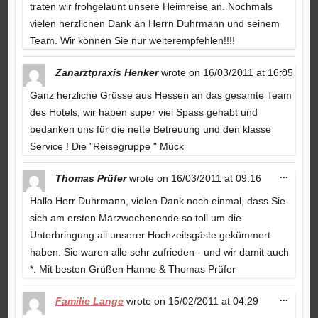
traten wir frohgelaunt unsere Heimreise an. Nochmals
vielen herzlichen Dank an Herrn Duhrmann und seinem
Team. Wir können Sie nur weiterempfehlen!!!!
Toggle
...
Zanarztpraxis Henker
wrote on
16/03/2011
at
16:05
this
metabo
Ganz herzliche Grüsse aus Hessen an das gesamte Team
des Hotels, wir haben super viel Spass gehabt und
bedanken uns für die nette Betreuung und den klasse
Service ! Die "Reisegruppe " Mück
Toggle
...
Thomas Prüfer
wrote on
16/03/2011
at
09:16
this
metabo
Hallo Herr Duhrmann, vielen Dank noch einmal, dass Sie
sich am ersten Märzwochenende so toll um die
Unterbringung all unserer Hochzeitsgäste gekümmert
haben. Sie waren alle sehr zufrieden - und wir damit auch
*. Mit besten Grüßen Hanne & Thomas Prüfer
Toggle
...
Familie Lange
wrote on
15/02/2011
at
04:29
this