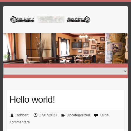
Skip
to
content
Hello world!
Robbert
17/07/2021
Uncategorized
Keine
Kommentare