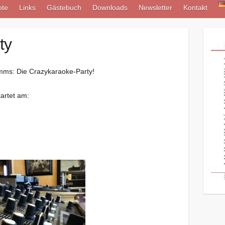
ote
Links
Gästebuch
Downloads
Newsletter
Kontakt
ty
amms: Die Crazykaraoke-Party!
artet am: